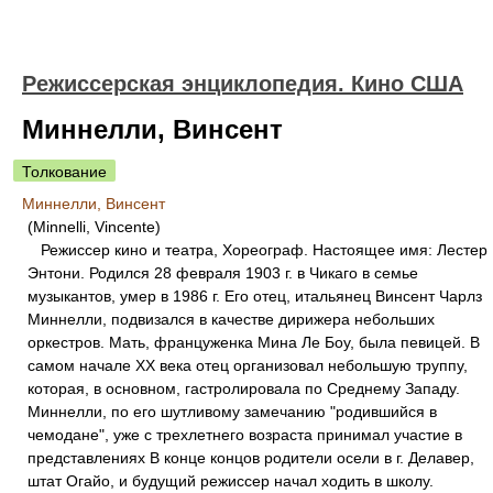
Режиссерская энциклопедия. Кино США
Миннелли, Винсент
Толкование
Миннелли, Винсент
(Minnelli, Vincente)
Режиссер кино и театра, Хореограф. Настоящее имя: Лестер
Энтони. Родился 28 февраля 1903 г. в Чикаго в семье
музыкантов, умер в 1986 г. Его отец, итальянец Винсент Чарлз
Миннелли, подвизался в качестве дирижера небольших
оркестров. Мать, француженка Мина Ле Боу, была певицей. В
самом начале XX века отец организовал небольшую труппу,
которая, в основном, гастролировала по Среднему Западу.
Миннелли, по его шутливому замечанию "родившийся в
чемодане", уже с трехлетнего возраста принимал участие в
представлениях В конце концов родители осели в г. Делавер,
штат Огайо, и будущий режиссер начал ходить в школу.