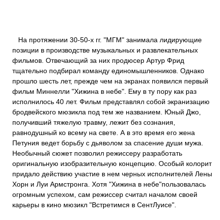
На протяжении 30-50-х гг. "МГМ" занимала лидирующие
позиции в производстве музыкальных и развлекательных
фильмов. Отвечающий за них продюсер Артур Фрид
тщательно подбирал команду единомышленников. Однако
прошло шесть лет, прежде чем на экранах появился первый
фильм Миннелли "Хижина в небе". Ему в ту пору как раз
исполнилось 40 лет. Фильм представлял собой экранизацию
бродвейского мюзикла под тем же названием. Юный Джо,
получивший тяжелую травму, лежит без сознания,
равнодушный ко всему на свете. А в это время его жена
Петуния ведет борьбу с дьяволом за спасение души мужа.
Необычный сюжет позволил режиссеру разработать
оригинальную изобразительную концепцию. Особый колорит
придало действию участие в нем черных исполнителей Лены
Хорн и Луи Армстронга. Хотя "Хижина в небе"пользовалась
огромным успехом, сам режиссер считал началом своей
карьеры в кино мюзикл "Встретимся в СентЛуисе".