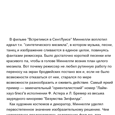
В фильме "Встретимся в СентЛуисе" Миннелли воплотил
идеал т.н. "синтетического мюзикла", в котором музыка, песни,
танец и изображение сливаются в единое целое, повинуясь
фантазии режиссера. Было достаточно короткой песенки или
красивого па, чтобы в голове Миннелли возник план целого
мюзикла. Вот почему режиссер не любил рутинную работу по
переносу на экран бродвейских постано вок и, если не было
возможности отказаться от нее, старался по мере
возможности разнообразить и оживить действие. Самый яркий
пример — замечательный "ориенталистский" номер "Лайм-
хауз блюз"в исполнении Ф. Астера и Л. Бремер из весьма
заурядного киноревю "Безумства Зигфилда".
Как художник костюмов и декоратор, Миннелли уделял
первостепенное значение изобразительному решению. Чем
невероятнее представлялось содержание фильма, тем