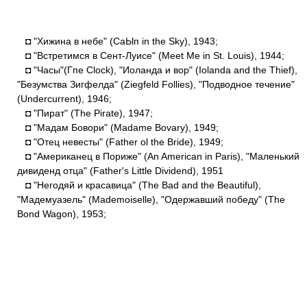
◘ "Хижина в небе" (СаЫп in the Sky), 1943;
◘ "Встретимся в Сент-Луисе" (Meet Me in St. Louis), 1944;
◘ "Часы"(Гпе Clock), "Иоланда и вор" (Iolanda and the Thief),
"Безумства Зигфелда" (Ziegfeld Follies), "Подводное течение"
(Undercurrent), 1946;
◘ "Пират" (The Pirate), 1947;
◘ "Мадам Бовори" (Madame Bovary), 1949;
◘ "Отец невесты" (Father ol the Bride), 1949;
◘ "Американец в Пориже" (An American in Paris), "Маленький
дивиденд отца" (Father's Little Dividend), 1951
◘ "Негодяй и красавица" (The Bad and the Beautiful),
"Мадемуазель" (Mademoiselle), "Одержавший победу" (The
Bond Wagon), 1953;