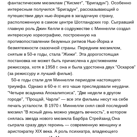
фантастическим мюзиклам ("Кисмет", "Бригадун"). Особенно
интересным получился "Бригадун", рассказывающий о
путешествии двух нью-йоркцев в загадочную страну,
расположенную в самом центре Шотландских гор. Сыгравший
главную роль Джин Келли в содружестве с Миннелли создал
интересную хореографию, построенную на
противопоставлении безумных ритмов Нью-Йорка и
безмятежности сказочной страны. Передним мюзиклом,
снятым в 50-е годы, стала "Жижи". Эта дорогостоящая
постановка не может быть причислена к достижениям
режиссера, хотя в 1958 г. она и была удостоена двух "Оскаров"
(за режиссуру и лучший фильм).
50-е годы стали для Миннелли периодом настоящего
триумфа. Однако в 60-е гг. его чаше преследовали неудачи.
"Четыре всадника Апокалипсиса", "Две недели в другом
городе", "Прощай, Чарли" — все эти фильмы несут на себе
печать усталости. В 1970 г. Миннелли снял свой последний
мюзикл "В ясный день можно увидеть вечность", в котором
снялась звезда нового мюзикла Барбра Стрейзанд.Она
сыграла сразу двух героинь — современную женщину и
аристократку ХIХ века. А роль психиатра, владеющего