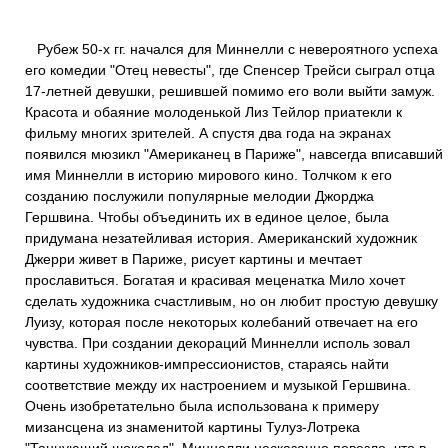
Рубеж 50-х гг. начался для Миннелли с невероятного успеха
его комедии "Отец невесты", где Спенсер Трейси сыграл отца
17-летней девушки, решившей помимо его воли выйти замуж.
Красота и обаяние молоденькой Лиз Тейлор приатекли к
фильму многих зрителей. А спустя два года на экранах
появился мюзикл "Американец в Париже", навсегда вписавший
имя Миннелли в историю мирового кино. Толчком к его
созданию послужили популярные мелодии Джорджа
Гершвина. Чтобы объединить их в единое целое, была
придумана незатейливая история. Американский художник
Джерри живет в Париже, рисует картины и мечтает
прославиться. Богатая и красивая меценатка Мило хочет
сделать художника счастливым, но он любит простую девушку
Луизу, которая после некоторых колебаний отвечает на его
чувства. При создании декораций Миннелли исполь зовал
картины художников-импрессионистов, стараясь найти
соответствие между их настроением и музыкой Гершвина.
Очень изобретательно была использована к примеру
мизансцена из знаменитой картины Тулуз-Лотрека