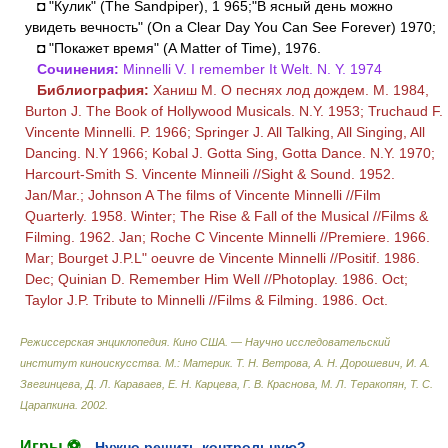
◘ "Кулик" (The Sandpiper), 1 965;"B ясный день можно
увидеть вечность" (On a Clear Day You Can See Forever) 1970;
◘ "Покажет время" (A Matter of Time), 1976.
Сочинения:
Minnelli V. I remember It Welt. N. Y. 1974
Библиография:
Ханиш M. О песнях лод дождем. М. 1984,
Burton J. The Book of Hollywood Musicals. N.Y. 1953; Truchaud F.
Vincente Minnelli. P. 1966; Springer J. All Talking, All Singing, All
Dancing. N.Y 1966; Kobal J. Gotta Sing, Gotta Dance. N.Y. 1970;
Harcourt-Smith S. Vincente Minneili //Sight & Sound. 1952.
Jan/Mar.; Johnson A The films of Vincente Minnelli //Film
Quarterly. 1958. Winter; The Rise & Fall of the Musical //Films &
Filming. 1962. Jan; Roche С Vincente Minnelli //Premiere. 1966.
Mar; Bourget J.P.L" oeuvre de Vincente Minnelli //Positif. 1986.
Dec; Quinian D. Remember Him Well //Photoplay. 1986. Oct;
Taylor J.P. Tribute to Minnelli //Films & Filming. 1986. Oct.
Режиссерская энциклопедия. Кино США. — Научно исследовательский
институт киноискусства. М.: Материк
.
Т. Н. Ветрова, А. Н. Дорошевич, И. А.
Звегинцева, Д. Л. Караваев, Е. Н. Карцева, Г. В. Краснова, М. Л. Теракопян, Т. С.
Царапкина
.
2002
.
Игры ⚽
Нужно решить контрольную?