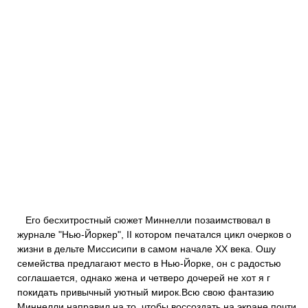
Его бесхитростный сюжет Миннелли позаимствовал в
журнале "Нью-Йоркер", II котором печатался цикл очерков о
жизни в дельте Миссисипи в самом начале XX века. Ошу
семейства предлагают место в Нью-Йорке, он с радостью
соглашается, однако жена и четверо дочерей не хот я г
покидать привычный уютный мирок.Всю свою фантазию
Миннелли направил на то, чтобы воссоздать на экране почти