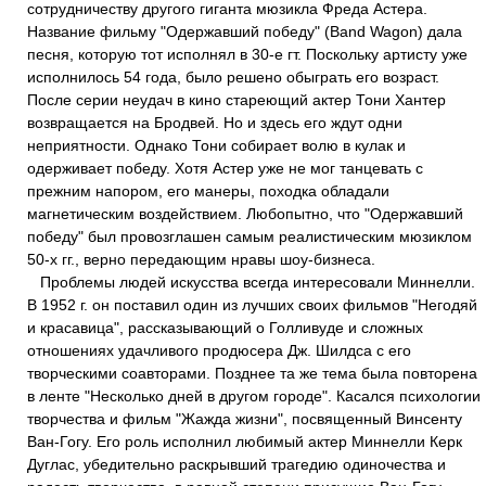
сотрудничеству другого гиганта мюзикла Фреда Астера.
Название фильму "Одержавший победу" (Band Wagon) дала
песня, которую тот исполнял в 30-е гт. Поскольку артисту уже
исполнилось 54 года, было решено обыграть его возраст.
После серии неудач в кино стареющий актер Тони Хантер
возвращается на Бродвей. Но и здесь его ждут одни
неприятности. Однако Тони собирает волю в кулак и
одерживает победу. Хотя Астер уже не мог танцевать с
прежним напором, его манеры, походка обладали
магнетическим воздействием. Любопытно, что "Одержавший
победу" был провозглашен самым реалистическим мюзиклом
50-х гг., верно передающим нравы шоу-бизнеса.
Проблемы людей искусства всегда интересовали Миннелли.
В 1952 г. он поставил один из лучших своих фильмов "Негодяй
и красавица", рассказывающий о Голливуде и сложных
отношениях удачливого продюсера Дж. Шилдса с его
творческими соавторами. Позднее та же тема была повторена
в ленте "Несколько дней в другом городе". Касался психологии
творчества и фильм "Жажда жизни", посвященный Винсенту
Ван-Гогу. Его роль исполнил любимый актер Миннелли Керк
Дуглас, убедительно раскрывший трагедию одиночества и