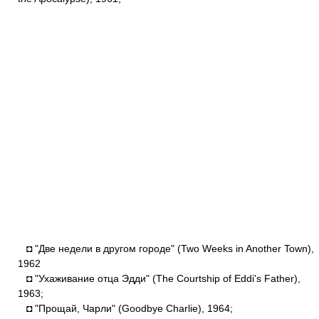
◘ "Две недели в другом городе" (Two Weeks in Another Town),
1962
◘ "Ухаживание отца Эдди" (The Courtship of Eddi's Father),
1963;
◘ "Прощай, Чарли" (Goodbye Charlie), 1964;