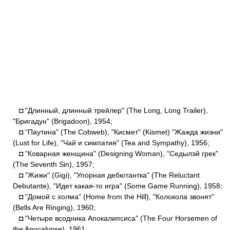
◘ "Длинный, длинный трейлер" (The Long, Long Trailer),
"Бригадун" (Brigadoon), 1954;
◘ "Паутина" (The Cobweb), "Кисмет" (Kismet) "Жажда жизни"
(Lust for Life), "Чай и симпатия" (Tea and Sympathy), 1956;
◘ "Коварная женщина" (Designing Woman), "Седылэй грек"
(The Seventh Sin), 1957;
◘ "Жижи" (Gigi), "Упорная дебютантка" (The Reluctant
Debutante), "Идет какая-то игра" (Some Game Running), 1958;
◘ "Домой с холма" (Home from the Hill), "Колокола звонят"
(Bells Are Ringing), 1960;
◘ "Четыре всодника Апокалипсиса" (The Four Horsemen of
the Apocalypse), 1961;